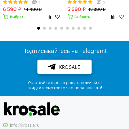
1
6
6 590 ₽
5 690 ₽
14 490 ₽
12 390 ₽
Выбрать
Выбрать
Подписывайтесь на Telegram!
KROSALE
Участвуйте в розыгрышах, получайте
скидки и смотрите что носят звезды!
info@krosale.ru