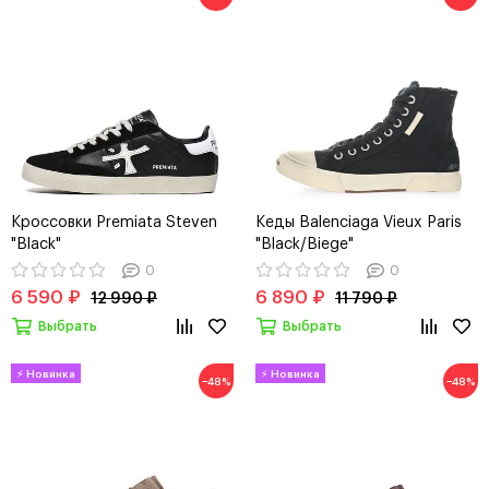
Кроссовки Premiata Steven
Кеды Balenciaga Vieux Paris
"Black"
"Black/Biege"
0
0
6 590 ₽
6 890 ₽
12 990 ₽
11 790 ₽
Выбрать
Выбрать
−48%
−48%