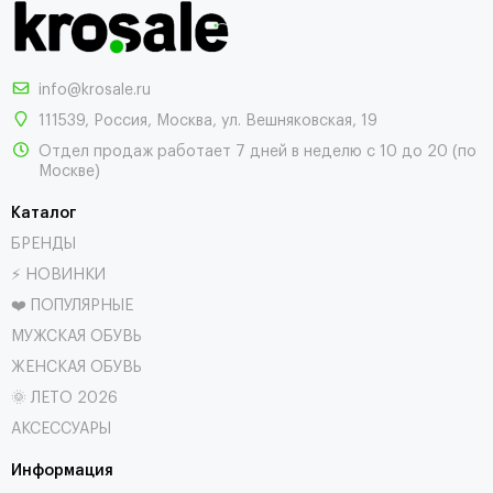
info@krosale.ru
111539
,
Россия
,
Москва
,
ул. Вешняковская, 19
Отдел продаж работает 7 дней в неделю с 10 до 20 (по
Москве)
Каталог
БРЕНДЫ
⚡ НОВИНКИ
❤️ ПОПУЛЯРНЫЕ
МУЖСКАЯ ОБУВЬ
ЖЕНСКАЯ ОБУВЬ
🌞 ЛЕТО 2026
АКСЕССУАРЫ
Информация