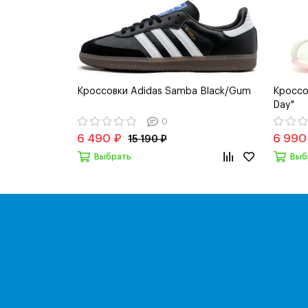
Кроссовки Adidas Samba Black/Gum
Кроссов
Day"
0
6 490 ₽
6 990
15 190 ₽
Выбрать
Выб