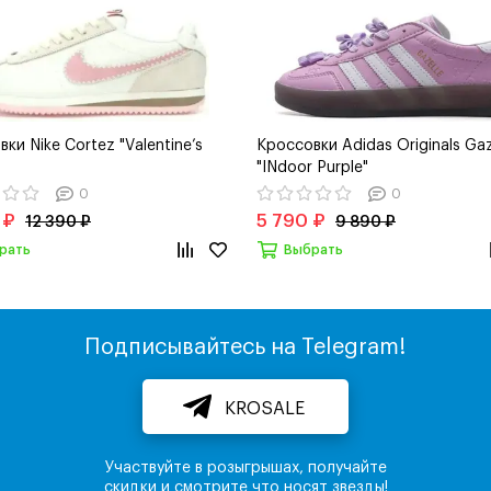
ки Nike Cortez "Valentine’s
Кроссовки Adidas Originals Gaz
"INdoor Purple"
0
0
 ₽
5 790 ₽
12 390 ₽
9 890 ₽
рать
Выбрать
Подписывайтесь на Telegram!
KROSALE
Участвуйте в розыгрышах, получайте
скидки и смотрите что носят звезды!