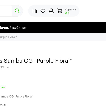
Корзина
0 ₽
Личный кабинет
rple Floral"
s Samba OG "Purple Floral"
210 раз
тзыв
Samba OG "Purple Floral"
стиль