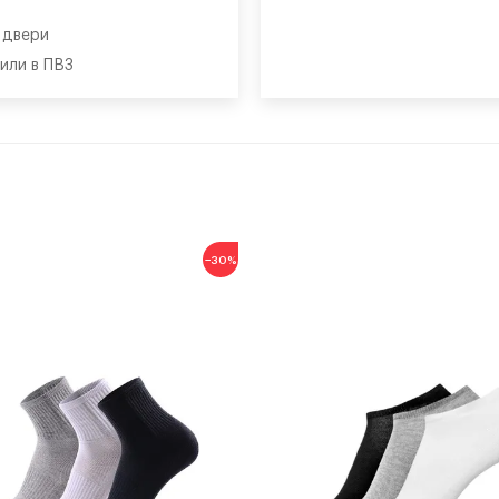
о двери
 или в ПВЗ
−30%