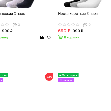
высокие 3 пары
Носки короткие 3 пары
0
0
690 ₽
990 ₽
990 ₽
орзину
В корзину
−44%