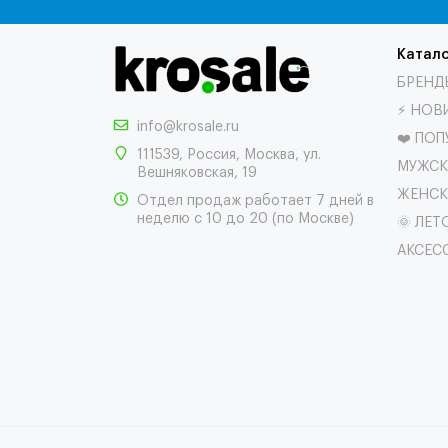
Катало
БРЕНД
⚡ НОВ
info@krosale.ru
❤️ ПО
111539
,
Россия
,
Москва
,
ул.
МУЖСК
Вешняковская, 19
ЖЕНСК
Отдел продаж работает 7 дней в
неделю с 10 до 20 (по Москве)
🌞 ЛЕТ
АКСЕС