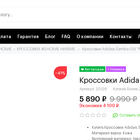
лата
Гарантия
Блог
FAQ
О компании
Контакты
НСКИЕ
КРОССОВКИ ЖЕНСКИЕ НИЗКИЕ
Кроссовки Adidas Samba OG "Pu
−41%
Кроссовки Adida
Артикул:
20129
Купили более
5 890 ₽
9 990 ₽
Экономия 4 100 ₽
Оставить о
Купить Кроссовки Adidas 
Материал верха: Кожа
Внутренний материал: тек