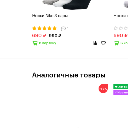
Носки Nike 3 пары
Носки 
1
690 ₽
690 ₽
990 ₽
В корзину
В к
Аналогичные товары
−57%