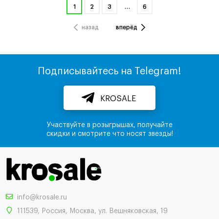
1
2
3
…
6
назад
вперёд
Подписывайтесь на Telegram!
KROSALE
Участвуйте в розыгрышах, получайте
скидки и смотрите что носят звезды!
info@krosale.ru
111539
,
Россия
,
Москва
,
ул. Вешняковская, 19