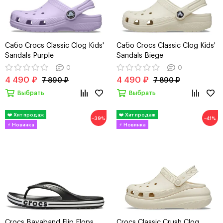
Сабо Crocs Classic Clog Kids'
Сабо Crocs Classic Clog Kids'
Sandals Purple
Sandals Biege
0
0
4 490 ₽
4 490 ₽
7 890 ₽
7 890 ₽
Выбрать
Выбрать
−39%
−41%
Crocs Bayaband Flip Flops
Crocs Classic Crush Clog