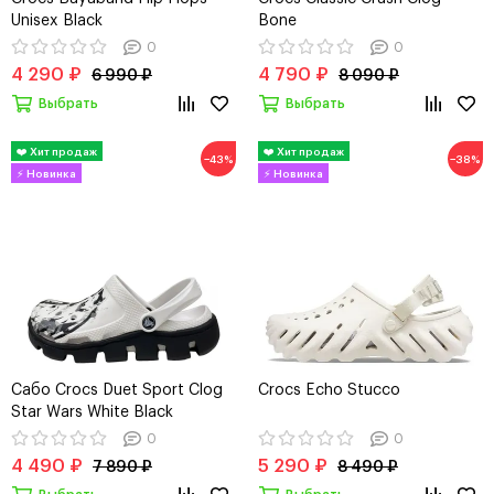
Unisex Black
Bone
0
0
4 290 ₽
4 790 ₽
6 990 ₽
8 090 ₽
Выбрать
Выбрать
−43%
−38%
Сабо Crocs Duet Sport Clog
Crocs Echo Stucco
Star Wars White Black
0
0
4 490 ₽
5 290 ₽
7 890 ₽
8 490 ₽