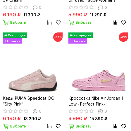
0
0
6 190 ₽
5 990 ₽
11 390 ₽
11 290 ₽
Выбрать
Выбрать
−53%
−43%
Кеды PUMA Speedcat OG
Кроссовки Nike Air Jordan 1
“Sity Pink”
Low «Perfect Pink»
0
0
6 190 ₽
8 990 ₽
13 290 ₽
15 890 ₽
Выбрать
Выбрать