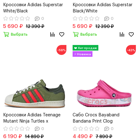
Кроссовки Adidas Superstar
Кроссовки Adidas Superstar
White/Black
Black/White
0
0
5 690 ₽
5 690 ₽
12 390 ₽
12 390 ₽
Выбрать
Выбрать
−58%
−43%
Кроссовки Adidas Teenage
Сабо Crocs Bayaband
Mutant Ninja Turtles x
Bandana Print Clog
Superstar "Shelltoe"
0
0
6 190 ₽
4 490 ₽
14 890 ₽
7 890 ₽