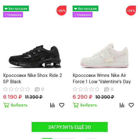
−46%
−39%
Кроссовки Nike Shox Ride 2
Кроссовки Wmns Nike Air
SP Black
Force 1 Low 'Valentine's Day
2025'
0
0
6 190 ₽
6 290 ₽
11 390 ₽
10 390 ₽
Выбрать
Выбрать
ЗАГРУЗИТЬ ЕЩЁ 30