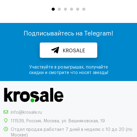
Подписывайтесь на Telegram!
KROSALE
Участвуйте в розыгрышах, получайте
скидки и смотрите что носят звезды!
info@krosale.ru
111539
,
Россия
,
Москва
,
ул. Вешняковская, 19
Отдел продаж работает 7 дней в неделю с 10 до 20 (по
Москве)