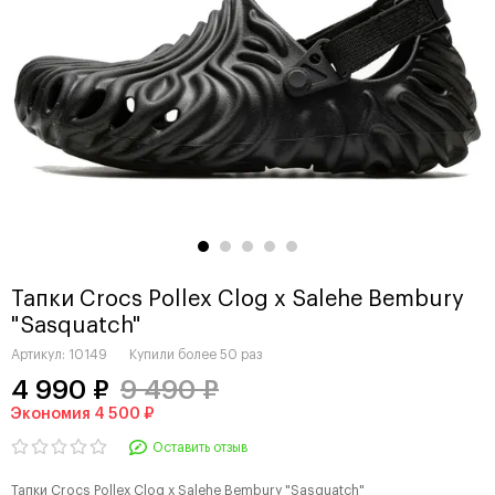
Тапки Crocs Pollex Clog x Salehe Bembury
"Sasquatch"
Артикул:
10149
Купили более
50 раз
4 990 ₽
9 490 ₽
Экономия 4 500 ₽
Оставить отзыв
Тапки Crocs Pollex Clog x Salehe Bembury "Sasquatch"