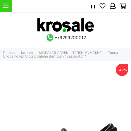
+79299200012
Главная
Каталог
МУЖСКАЯ ОБУВЬ
ТАПКИ МУЖСКИЕ
Тапки
Crocs Pollex Clog x Salehe Bembury "Sasquatch"
−47%