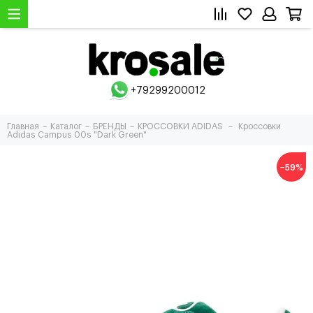
+79299200012
Главная
Каталог
БРЕНДЫ
КРОССОВКИ ADIDAS
Кроссовки
Adidas Campus 00s "Dark Green"
−59%