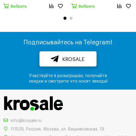
Выбрать
Выбрать
Подписывайтесь на Telegram!
KROSALE
Участвуйте в розыгрышах, получайте
скидки и смотрите что носят звезды!
info@krosale.ru
111539
,
Россия
,
Москва
,
ул. Вешняковская, 19