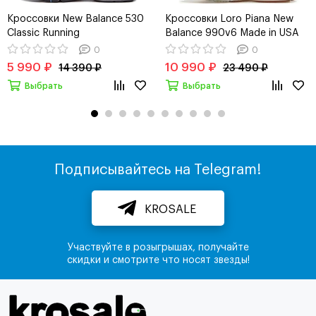
Кроссовки New Balance 530
Кроссовки Loro Piana New
Classic Running
Balance 990v6 Made in USA
"Raw Cashew"
0
0
5 990 ₽
10 990 ₽
14 390 ₽
23 490 ₽
Выбрать
Выбрать
Подписывайтесь на Telegram!
KROSALE
Участвуйте в розыгрышах, получайте
скидки и смотрите что носят звезды!