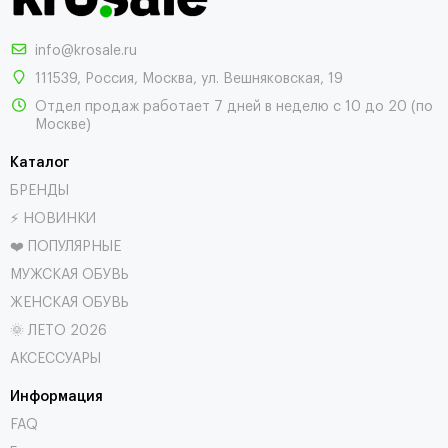
info@krosale.ru
111539
,
Россия
,
Москва
,
ул. Вешняковская, 19
Отдел продаж работает 7 дней в неделю с 10 до 20 (по
Москве)
Каталог
БРЕНДЫ
⚡ НОВИНКИ
❤️ ПОПУЛЯРНЫЕ
МУЖСКАЯ ОБУВЬ
ЖЕНСКАЯ ОБУВЬ
🌞 ЛЕТО 2026
АКСЕССУАРЫ
Информация
FAQ