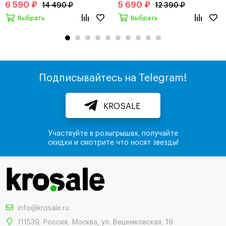
6 590 ₽
5 690 ₽
14 490 ₽
12 390 ₽
Выбрать
Выбрать
Подписывайтесь на Telegram!
KROSALE
Участвуйте в розыгрышах, получайте
скидки и смотрите что носят звезды!
info@krosale.ru
111539
,
Россия
,
Москва
,
ул. Вешняковская, 19