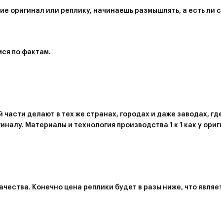
кие оригинал или реплику, начинаешь размышлять, а есть ли
мся по фактам.
 части делают в тех же странах, городах и даже заводах, гд
иналу. Материалы и технология производства 1 к 1 как у ор
ачества. Конечно цена реплики будет в разы ниже, что являе